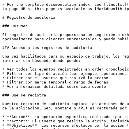
> For the complete documentation index, see [llms.txt](
to page URLs; this page is available as [Markdown](http
# Registro de auditoría

### Resumen

El registro de auditoría proporciona un seguimiento exh
opcionalmente para clientes empresariales y puede habil
### Acceso a los registros de auditoría

Una vez habilitados para su espacio de trabajo, los reg
interfaz con búsqueda donde puede:

* Ver todos los eventos registrados en orden cronológic
* Filtrar por tipo de acción (por ejemplo, operaciones 
* Filtrar por el usuario que realizó la acción

* Filtrar por marca temporal o rango de fechas

* Ver información detallada sobre cada evento

### Qué se registra

Nuestro registro de auditoría captura las acciones de u
de la aplicación, web, montaje o API) es capturada por 
* **Acción**: La operación específica realizada (por ej
* **Actor**: El usuario que realizó la acción, incluida
* **Objetivos**: Los recursos afectados por la acción (