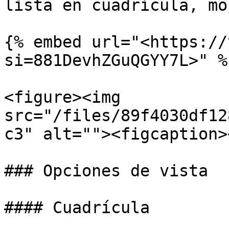
lista en cuadrícula, mo
{% embed url="<https://
si=881DevhZGuQGYY7L>" %}
<figure><img 
src="/files/89f4030df12
c3" alt=""><figcaption>
### Opciones de vista

#### Cuadrícula
