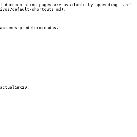
f documentation pages are available by appending `.md` 
ivos/default-shortcuts.md).

aciones predeterminadas.

actual&#x20;
