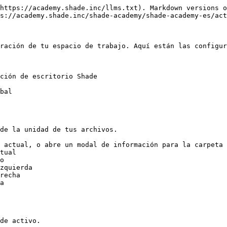
https://academy.shade.inc/llms.txt). Markdown versions o
s://academy.shade.inc/shade-academy/shade-academy-es/act
ración de tu espacio de trabajo. Aquí están las configur
ción de escritorio Shade

bal

de la unidad de tus archivos.

 actual, o abre un modal de información para la carpeta 
tual

o

zquierda

recha

a

de activo.
