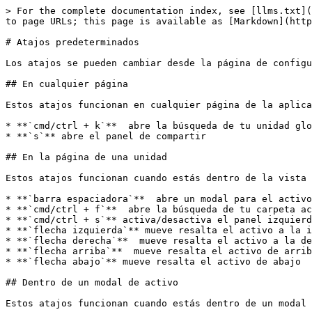
> For the complete documentation index, see [llms.txt](
to page URLs; this page is available as [Markdown](http
# Atajos predeterminados

Los atajos se pueden cambiar desde la página de configu
## En cualquier página

Estos atajos funcionan en cualquier página de la aplica
* **`cmd/ctrl + k`**  abre la búsqueda de tu unidad glo
* **`s`** abre el panel de compartir

## En la página de una unidad

Estos atajos funcionan cuando estás dentro de la vista 
* **`barra espaciadora`**  abre un modal para el activo
* **`cmd/ctrl + f`**  abre la búsqueda de tu carpeta ac
* **`cmd/ctrl + s`** activa/desactiva el panel izquierd
* **`flecha izquierda`** mueve resalta el activo a la i
* **`flecha derecha`**  mueve resalta el activo a la de
* **`flecha arriba`**  mueve resalta el activo de arrib
* **`flecha abajo`** mueve resalta el activo de abajo

## Dentro de un modal de activo

Estos atajos funcionan cuando estás dentro de un modal 