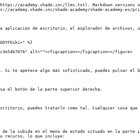
https://academy.shade.inc/llms.txt). Markdown versions o
s://academy.shade.inc/shade-academy/shade-academy-es/pri
a aplicación de escritorio, el explorador de archivos, u
GDYFDiki>" %}

c3e54b7076" alt=""><figcaption></figcaption></figure>

. Si te apetece algo más sofisticado, puedes pulsar el b
sa el botón de la parte superior derecha.

scritorio, puedes tratarlo como tal. Cualquier cosa que 
 de la subida en el menú de estado situado en la parte i
u recurso, lo que incluye:
