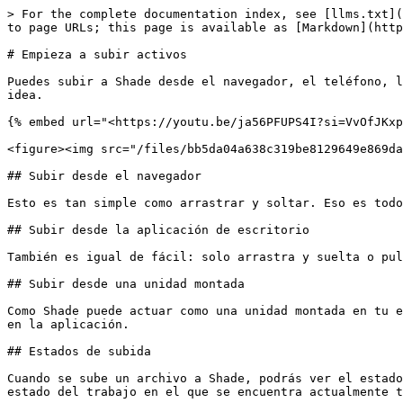
> For the complete documentation index, see [llms.txt](
to page URLs; this page is available as [Markdown](http
# Empieza a subir activos

Puedes subir a Shade desde el navegador, el teléfono, l
idea.

{% embed url="<https://youtu.be/ja56PFUPS4I?si=VvOfJKxp
<figure><img src="/files/bb5da04a638c319be8129649e869da
## Subir desde el navegador

Esto es tan simple como arrastrar y soltar. Eso es todo
## Subir desde la aplicación de escritorio

También es igual de fácil: solo arrastra y suelta o pul
## Subir desde una unidad montada

Como Shade puede actuar como una unidad montada en tu e
en la aplicación.

## Estados de subida

Cuando se sube un archivo a Shade, podrás ver el estado
estado del trabajo en el que se encuentra actualmente t